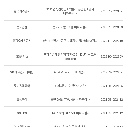
2023년 부산경남지역본부 공급설비공사
한국가스공사
2023.01 - 2024.04
비파괴검사
롯데건설
롯데케미칼 ES 중 비파괴검사
2023.01 - 2024.03
한국수자원공사
충남서부권 제2공구 시설공사 강관 비파괴검사
2022.11 - 2025.10
비파괴검사 단가계약(PKG5_HOU부문 고온
GS칼텍스
2022.10 - 2025.09
Section)
SK 에코엔지니어링
GEP Phase 1 비파괴검사
2022.03 - 2023.04
롯데정밀화학
비파괴검사 연간단가 계약
2021.08 - 2023.05
효성화학
용연 2공장 TPA 공정 비파괴검사
2021.05 - 2021.12
GS EPS
LNG 1호기 GT 153k 비파괴검사
2021.05 - 2021.12
현대오일뱅크
비파괴 검사 상주 단가 계약
2021.01 - 2025.12