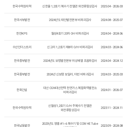
한국수력원자력
신한울 1,2호기 복수기 전열관 와전류탐상검사
2025.04 - 2026.03
한국서부발전
2024년도 태안발전본부 비파괴검사
2024.08 - 2025.07
한전KPS
월성4호기 20차 OH 비파괴검사
2024.04 - 2024.06
수산인더스트리
신고리 1,2호기 제8차 O/H 비파괴검사
2024.03 - 2024.06
한국중부발전
2024년도 보령발전본부 위상배열 초음파검사
2024.04 - 2024.12
한국중부발전
2024년 신보령 보일러, 터빈 비파괴검사
2024.03 - 2025.03
대산 CGN대산전력 천연가스 복합화력발전소
한화건설
2024.01 - 2026.07
비파괴검사
신월성1,2호기 O/H 주복수기 전열관
한국수력원자력
2023.11 - 2024.11
와전류탐상검사
2023년도 영흥 #1~6 복수기 및 CCW HE Tube
한국남동발전
2023.09 - 2024.08