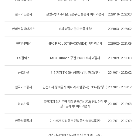
한국가스공사
청양~부여 주배관 2공구 건설공사 비파괴검사
2020.10 - 2022.03
한화토탈에너지스
비파괴검사 단가도급 계약
2020.03 - 2028.02
현대케미칼
HPC PROJECT(PACKAGE-1) 비파괴검사
2020.02 - 2021.09
GS칼텍스
MFC Furnace 구간 PKG1 비파괴검사
2019.09 - 2021.03
금호건설
인천기지 TK-204 정밀점검 비파괴검사
2019.01 - 2020.02
한국가스공사
인천기지 정비공사 비파괴 시험공사(LNG저장탱크)
2019.01 - 2019.12
통영기지 장기운영 저장탱크(TK-203) 정밀점검 및
경남기업
2018.01 - 2019.03
정비공사 中 비파괴검사
한국석유공사
여수추가 지상탱크 건설공사 비파괴검사
2017.01 - 2017.09
삼척생산기지 #3~4탱크 및 부대설비 공사