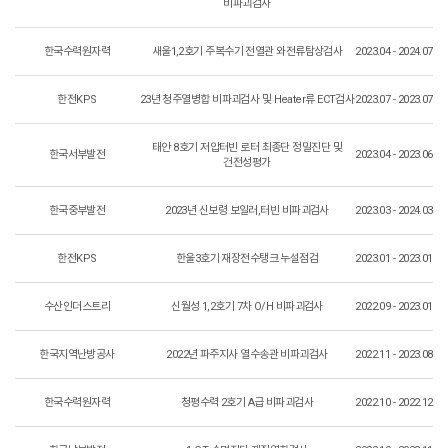
비파괴검사
한국수력원자력
새울1,2호기 주복수기 전열관 와전류탐상검사
2023.04 - 2024.07
한전KPS
23년 청주열병합 비파괴검사 및 Heater류 ECT검사
2023.07 - 2023.07
태안 8호기 저압터빈 로터 최종단 정밀진단 및
한국서부발전
2023.04 - 2023.06
건전성평가
한국중부발전
2023년 신보령 보일러,터빈 비파괴검사
2023.03 - 2024.03
한전KPS
한울3호기 재장전수탱크 누설점검
2023.01 - 2023.01
수산인더스트리
신월성 1,2호기 7차 O/H 비파괴검사
2022.09 - 2023.01
한국지역난방공사
2022년 파주지사 열수송관 비파괴검사
2022.11 - 2023.08
한국수력원자력
청평수력 2호기 A급 비파괴검사
2022.10 - 2022.12