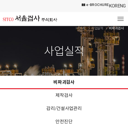
e-BROCHURE
KOR
ENG
Tog
HOME
사업실적
비파괴검사
사업실적
비파괴검사
제작검사
감리/건설사업관리
안전진단