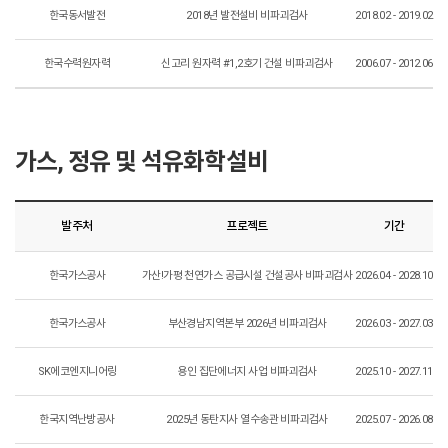
한국동서발전
2018년 발전설비 비파괴검사
2018.02 - 2019.02
한국수력원자력
신고리 원자력 #1,2호기 건설 비파괴검사
2006.07 - 2012.06
가스, 정유 및 석유화학설비
발주처
프로젝트
기간
한국가스공사
가산!가평 천연가스 공급시설 건설공사 비파괴검사
2026.04 - 2028.10
한국가스공사
부산경남지역본부 2026년 비파괴검사
2026.03 - 2027.03
SK에코엔지니어링
용인 집단에너지 사업 비파괴검사
2025.10 - 2027.11
한국지역난방공사
2025년 동탄지사 열수송관 비파괴검사
2025.07 - 2026.08