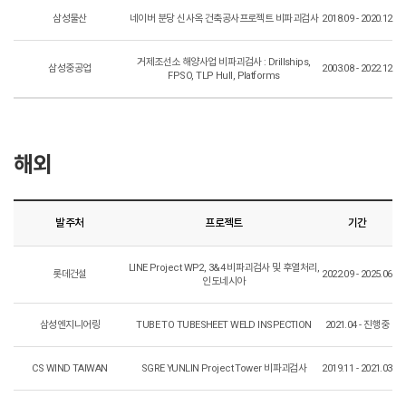
삼성물산
네이버 분당 신사옥 건축공사프로젝트 비파괴검사
2018.09 - 2020.12
거제조선소 해양사업 비파괴검사 : Drillships,
삼성중공업
2003.08 - 2022.12
FPSO, TLP Hull, Platforms
해외
발주처
프로젝트
기간
LINE Project WP2, 3&4 비파괴검사 및 후열처리,
롯데건설
2022.09 - 2025.06
인도네시아
삼성엔지니어링
TUBE TO TUBESHEET WELD INSPECTION
2021.04 - 진행중
CS WIND TAIWAN
SGRE YUNLIN Project Tower 비파괴검사
2019.11 - 2021.03