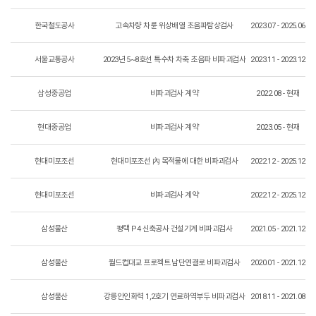
한국철도공사
고속차량 차륜 위상배열 초음파탐상검사
2023.07 - 2025.06
서울교통공사
2023년 5~8호선 특수차 차축 초음파 비파괴검사
2023.11 - 2023.12
삼성중공업
비파괴검사 계약
2022.08 - 현재
현대중공업
비파괴검사 계약
2023.05 - 현재
현대미포조선
현대미포조선 內 목적물에 대한 비파괴검사
2022.12 - 2025.12
현대미포조선
비파괴검사 계약
2022.12 - 2025.12
삼성물산
평택 P4 신축공사 건설기계 비파괴검사
2021.05 - 2021.12
삼성물산
월드컵대교 프로젝트 남단연결로 비파괴검사
2020.01 - 2021.12
삼성물산
강릉안인화력 1,2호기 연료하역부두 비파괴검사
2018.11 - 2021.08