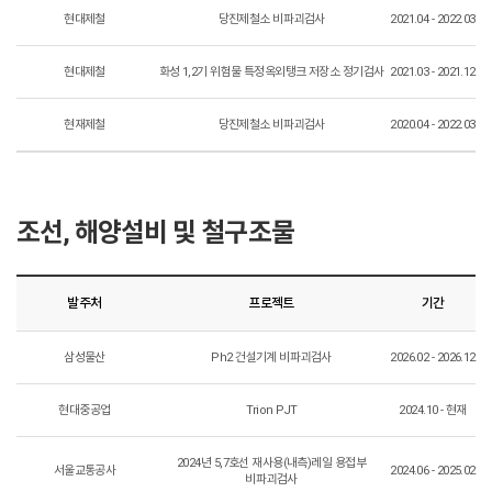
현대제철
당진제철소 비파괴검사
2021.04 - 2022.03
현대제철
화성 1,2기 위험물 특정옥외탱크 저장소 정기검사
2021.03 - 2021.12
현재제철
당진제철소 비파괴검사
2020.04 - 2022.03
조선, 해양설비 및 철구조물
발주처
프로젝트
기간
삼성물산
Ph2 건설기계 비파괴검사
2026.02 - 2026.12
현대중공업
Trion PJT
2024.10 - 현재
2024년 5,7호선 재사용(내측)레일 용접부
서울교통공사
2024.06 - 2025.02
비파괴검사