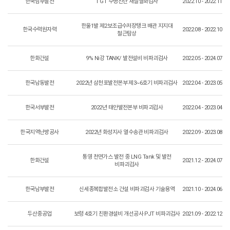
한국남부발전
1 GT 수명진단 재질열화검사
2022.10 - 2022.11
한울1발 제2보조급수저장탱크 배관 지지대
한국수력원자력
2022.08 - 2022.10
철근탐상
한화건설
9% Ni강 TANK/ 발전설비 비파괴검사
2022.05 - 2024.07
한국남동발전
2022년 삼천포발전본부 제3~6호기 비파괴검사
2022.04 - 2023.05
한국서부발전
2022년 태안발전본부 비파괴검사
2022.04 - 2023.04
한국지역난방공사
2022년 화성지사 열수송관 비파괴검사
2022.09 - 2023.08
통영 천연가스 발전 중 LNG Tank 및 발전
한화건설
2021.12 - 2024.07
비파괴검사
한국남부발전
신세종복합발전소 건설 비파괴검사 기술용역
2021.10 - 2024.06
두산중공업
보령 4호기 친환경설비 개선공사 PJT 비파괴검사
2021.09 - 2022.12