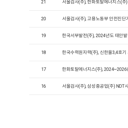
21
서울검사(주), 한화토탈에너지스(주)
20
서울검사(주), 고용노동부 안전진단
19
한국서부발전(주), 2024년도 태
18
한국수력원자력(주), 신한울3,4호
17
한화토탈에너지스(주), 2024~2026
16
서울검사(주), 삼성중공업(주) NDT