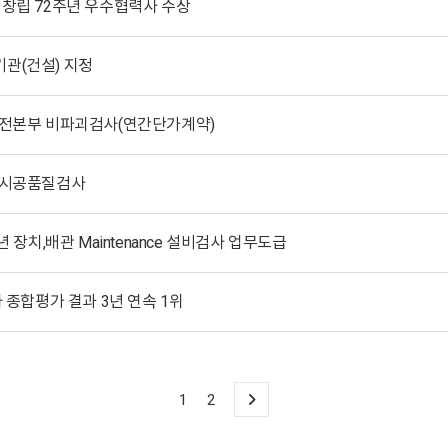
 창립 72주년 우수협력사 수상
기관(건설) 지정
안발전본부 비파괴검사(연간단가계약)
기 시공품질검사
년 장치,배관 Maintenance 설비검사 업무도급
사 종합평가 결과 3년 연속 1위
1
2