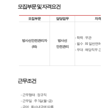
모집부문 및 자격요건
모집부문
담당업무
자격요건
- 학력 : 무관
방사선안전관리자
방사선
- 필수 : RI 일반면허 소
(RI)
안전관리
- 우대 : 해당직무 근무 
근무조건
- 근무형태 : 정규직
- 근무일 : 주 5일(월~금)
- 급여 : 회사내규에 따름